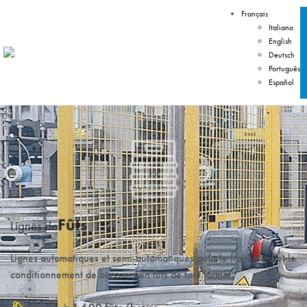
Français
Italiano
English
Deutsch
Português
Español
Fûts
Lignes de
Lignes automatiques et semi-automatiques pour le traitement et le
conditionnement de boissons en fûts de tout format.