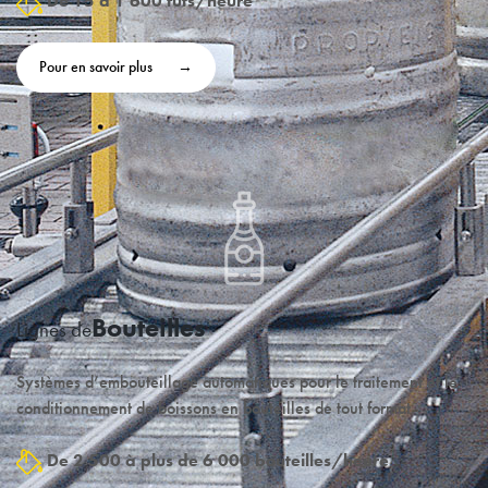
De 15 à 1 600 fûts/heure
Pour en savoir plus
Bouteilles
Lignes de
Systèmes d’embouteillage automatiques pour le traitement et le
conditionnement de boissons en bouteilles de tout format.
De 2 500 à plus de 6 000 bouteilles/heure