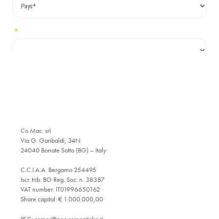
Co.Mac. srl
Via G. Garibaldi, 34N
24040 Bonate Sotto (BG) – Italy
C.C.I.A.A. Bergamo 254495
Iscr. trib. BG Reg. Soc. n. 38387
VAT number: IT01996650162
Share capital: € 1.000.000,00