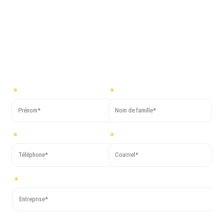
Pour plus d’informations ou pour demander un devis gratuit,
remplissez le formulaire ci-dessous. Nous vous répondrons dans
les plus brefs délais !