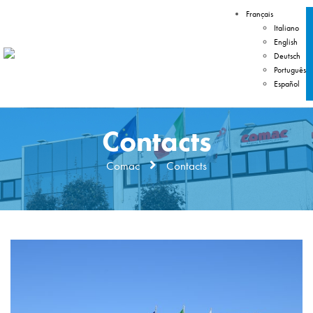
Français
Italiano
English
Deutsch
Português
Español
Contacts
Comac
Contacts