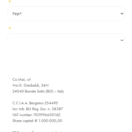
Co.Mac. srl
Via G. Garibaldi, 34N
24040 Bonate Sotto (BG) – Italy
C.C.I.A.A. Bergamo 254495
Iscr. trib. BG Reg. Soc. n. 38387
VAT number: IT01996650162
Share capital: € 1.000.000,00