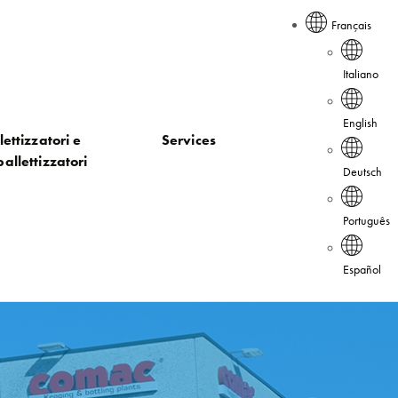
Français
Italiano
English
lettizzatori e
Services
allettizzatori
Deutsch
Português
Español