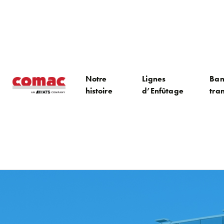
Notre
Lignes
Ban
histoire
d’Enfûtage
tra