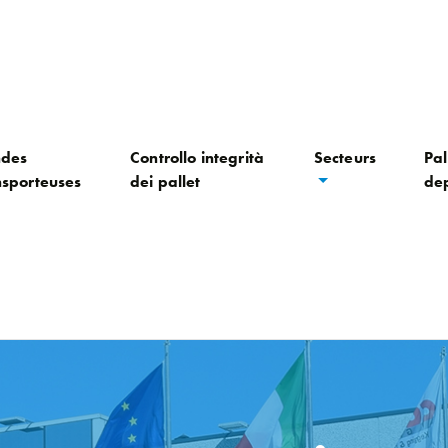
des
Controllo integrità
Secteurs
Pal
nsporteuses
dei pallet
dep