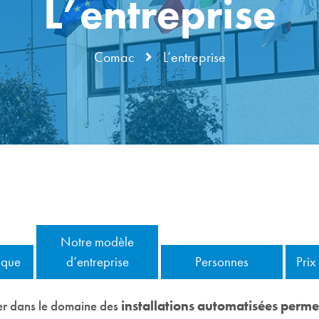
L’entreprise
Comac
L’entreprise
Notre modèle
ique
d’entreprise
Personnes
Prix
er dans le domaine des
installations automatisées permett