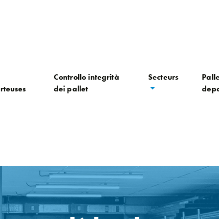
Controllo integrità
Secteurs
Palle
rteuses
dei pallet
depa