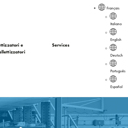
Français
Italiano
English
ttizzatori e
Services
llettizzatori
Deutsch
Português
Español