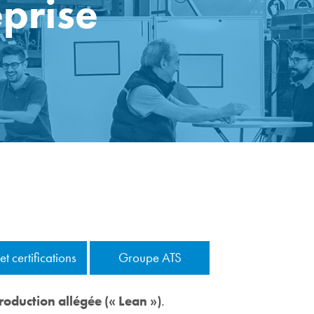
prise
 et certifications
Groupe ATS
oduction allégée (« Lean »)
.