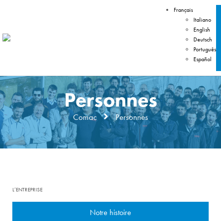
Français
Italiano
English
Deutsch
Português
Español
Personnes
Comac
Personnes
L’ENTREPRISE
Notre histoire