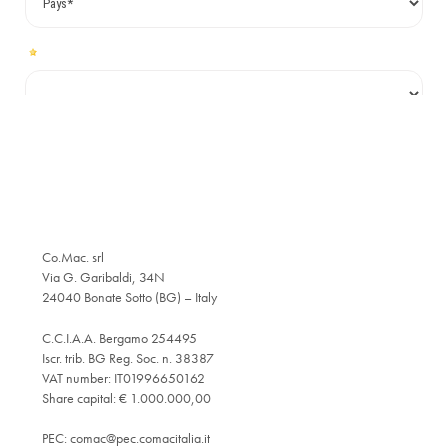
Co.Mac. srl
Via G. Garibaldi, 34N
24040 Bonate Sotto (BG) – Italy
C.C.I.A.A. Bergamo 254495
Iscr. trib. BG Reg. Soc. n. 38387
VAT number: IT01996650162
Share capital: € 1.000.000,00
PEC:
comac@pec.comacitalia.it