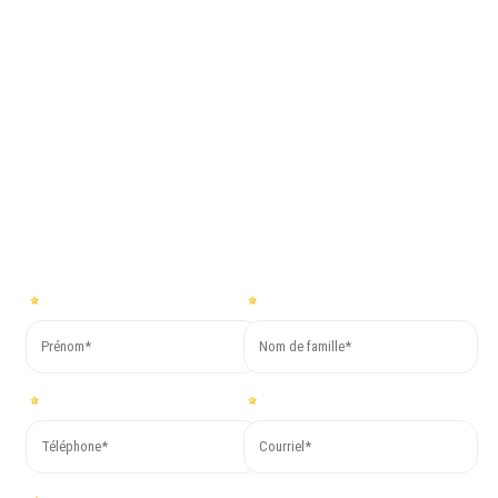
Co.Mac.
Pour plus d’informations ou pour demander un devis gratuit,
remplissez le formulaire ci-dessous. Nous vous répondrons dans
les plus brefs délais !