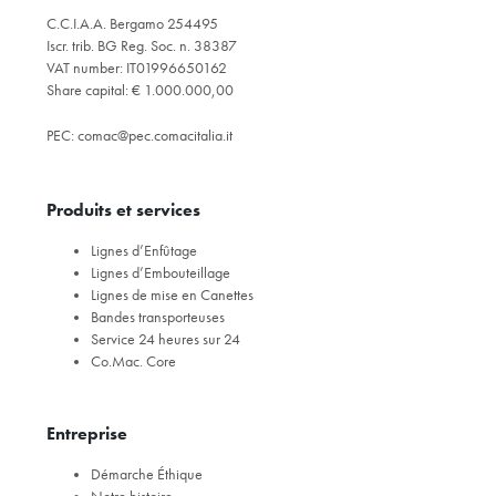
C.C.I.A.A. Bergamo 254495
Iscr. trib. BG Reg. Soc. n. 38387
VAT number: IT01996650162
Share capital: € 1.000.000,00
PEC:
comac@pec.comacitalia.it
Produits et services
Lignes d’Enfûtage
Lignes d’Embouteillage
Lignes de mise en Canettes
Bandes transporteuses
Service 24 heures sur 24
Co.Mac. Core
Entreprise
Démarche Éthique