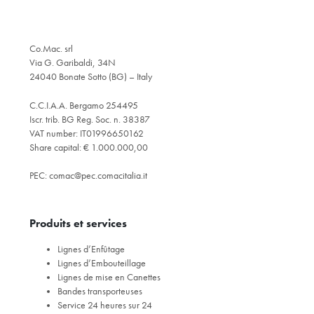
Co.Mac. srl
Via G. Garibaldi, 34N
24040 Bonate Sotto (BG) – Italy
C.C.I.A.A. Bergamo 254495
Iscr. trib. BG Reg. Soc. n. 38387
VAT number: IT01996650162
Share capital: € 1.000.000,00
PEC:
comac@pec.comacitalia.it
Produits et services
Lignes d’Enfûtage
Lignes d’Embouteillage
Lignes de mise en Canettes
Bandes transporteuses
Service 24 heures sur 24