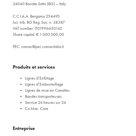
24040 Bonate Sotto (BG) – Italy
C.C.I.A.A. Bergamo 254495
Iscr. trib. BG Reg. Soc. n. 38387
VAT number: IT01996650162
Share capital: € 1.000.000,00
PEC:
comac@pec.comacitalia.it
Produits et services
Lignes d’Enfûtage
Lignes d’Embouteillage
Lignes de mise en Canettes
Bandes transporteuses
Service 24 heures sur 24
Co.Mac. Core
Entreprise