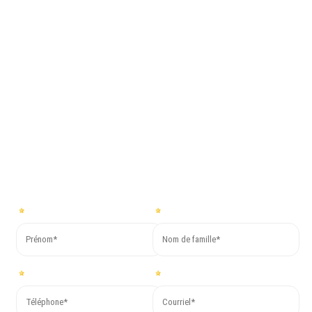
suivante avec
Co.Mac.
Pour plus d’informations ou pour demander un devis gratuit,
remplissez le formulaire ci-dessous. Nous vous répondrons dans
les plus brefs délais !