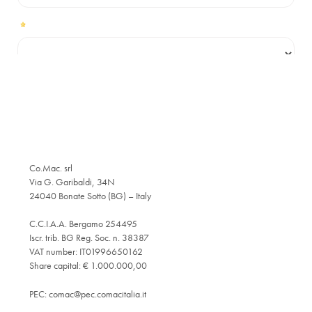
Co.Mac. srl
Via G. Garibaldi, 34N
24040 Bonate Sotto (BG) – Italy
C.C.I.A.A. Bergamo 254495
Iscr. trib. BG Reg. Soc. n. 38387
VAT number: IT01996650162
Share capital: € 1.000.000,00
PEC:
comac@pec.comacitalia.it