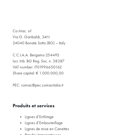
Co.Mac. srl
Via G. Garibaldi, 34N
24040 Bonate Sotto (BG) – Italy
C.C.I.A.A. Bergamo 254495
Iscr. trib. BG Reg. Soc. n. 38387
VAT number: IT01996650162
Share capital: € 1.000.000,00
PEC:
comac@pec.comacitalia.it
Produits et services
Lignes d’Enfûtage
Lignes d’Embouteillage
Lignes de mise en Canettes
Bandes transporteuses