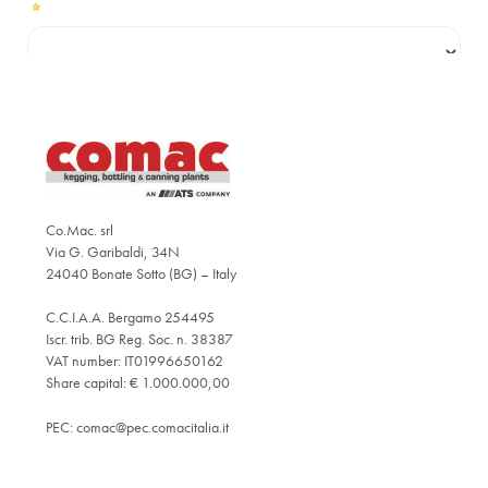
Co.Mac. srl
Via G. Garibaldi, 34N
24040 Bonate Sotto (BG) – Italy
C.C.I.A.A. Bergamo 254495
Iscr. trib. BG Reg. Soc. n. 38387
VAT number: IT01996650162
Share capital: € 1.000.000,00
PEC:
comac@pec.comacitalia.it