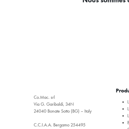
Produ
Co.Mac. srl
Via G. Garibaldi, 34N
24040 Bonate Sotto (BG) – Italy
C.C.I.A.A. Bergamo 254495