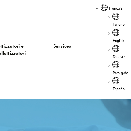
Français
Italiano
English
ttizzatori e
Services
llettizzatori
Deutsch
Português
Español