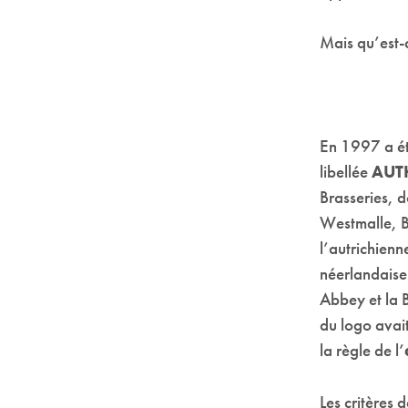
Mais qu’est-c
En 1997 a ét
libellée
AUT
Brasseries, d
Westmalle, B
l’autrichienn
néerlandaise 
Abbey et la 
du logo avai
la règle de l’
Les critères 