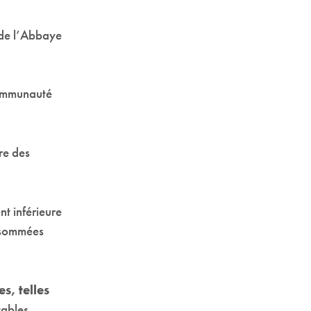
r de l’Abbaye
 communauté
dre des
t inférieure
onsommées
s, telles
tables