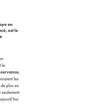
aye en
cé, est le
te
en
 le
Observance
,
ivaient les
 de plus en
re seulement
aujourd’hui