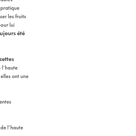
 pratique
iser les fruits
our lui
oujours été
cettes
 l’haute
elles ont une
rentes
de l’haute