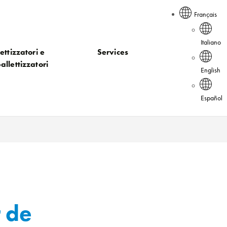
Français
Italiano
ettizzatori e
Services
allettizzatori
English
Español
r de