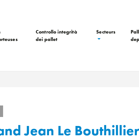
s
Controllo integrità
Secteurs
Pall
orteuses
dei pallet
dep
nd Jean Le Bouthillie