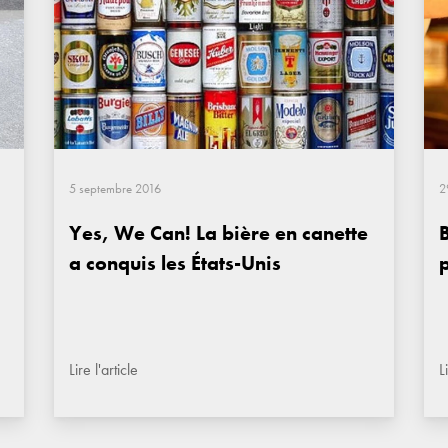
5 septembre 2016
2
Yes, We Can! La bière en canette
B
a conquis les États-Unis
p
Lire l'article
L