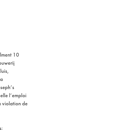
elment 10
ouwerij
luis,
la
oseph’s
lle l’emploi
 violation de
s: