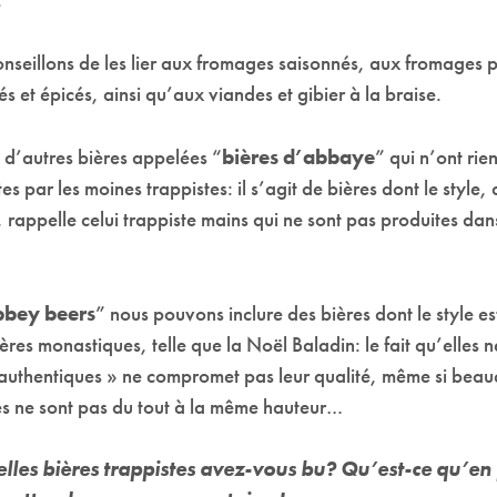
seillons de les lier aux fromages saisonnés, aux fromages pe
rés et épicés, ainsi qu’aux viandes et gibier à la braise.
si d’autres bières appelées “
bières d’abbaye
” qui n’ont rie
es par les moines trappistes: il s’agit de bières dont le style,
 rappelle celui trappiste mains qui ne sont pas produites dan
bbey beers
” nous pouvons inclure des bières dont le style es
ières monastiques, telle que la Noël Baladin: le fait qu’elles 
 authentiques » ne compromet pas leur qualité, même si bea
s ne sont pas du tout à la même hauteur…
elles bières trappistes avez-vous bu? Qu’est-ce qu’en