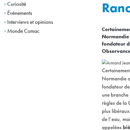
Ranc
Curiosité
Événements
Interviews et opinions
Certaineme
Monde Comac
Normandie o
fondateur de
Observanc
Certainemen
Normandie où 
fondateur de
une branche p
règles de la
plus libéraux
de l’eau, mai
appelées
biè