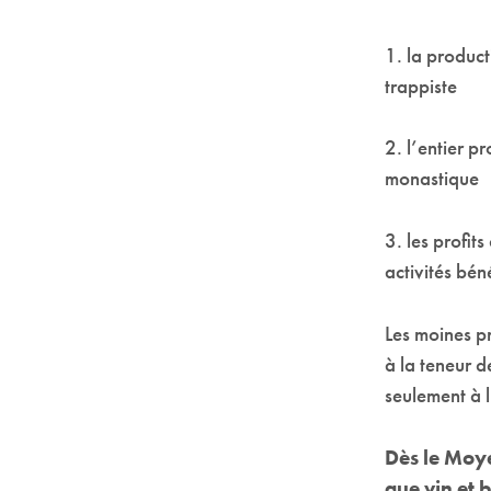
1. la product
trappiste
2. l’entier p
monastique
3. les profit
activités bén
Les moines pr
à la teneur 
seulement à l
Dès le Moye
que vin et b