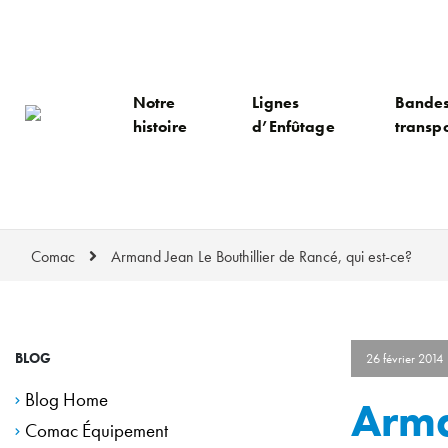
Notre
Lignes
Bande
histoire
d’Enfûtage
transp
Comac
Armand Jean Le Bouthillier de Rancé, qui est-ce?
BLOG
26 février 2014
Blog Home
Arma
Comac Équipement