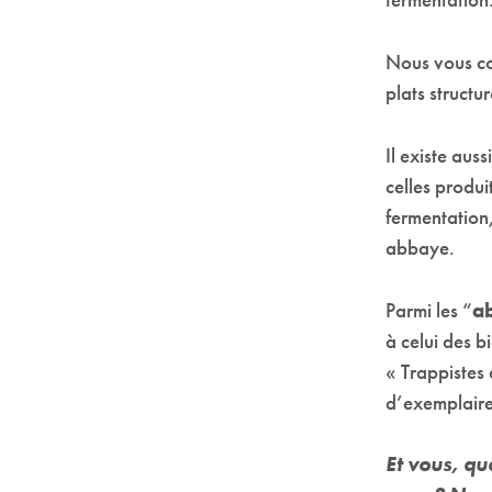
Nous vous con
plats structu
Il existe aus
celles produit
fermentation,
abbaye.
Parmi les “
a
à celui des b
« Trappistes
d’exemplaire
Et vous, qu