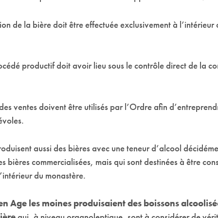
ion de la bière doit être effectuée exclusivement à l’intérieu
rocédé productif doit avoir lieu sous le contrôle direct de la
s des ventes doivent être utilisés par l’Ordre afin d’entrepren
évoles.
oduisent aussi des bières avec une teneur d’alcool décidémen
des bières commercialisées, mais qui sont destinées à être c
’intérieur du monastère.
n Age les moines produisaient des boissons alcoolisée
ière
qui, à niveau organoleptique, sont à considérer de véri