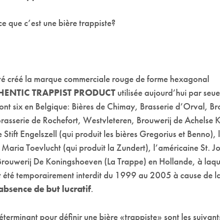
e que c’est une bière trappiste?
é créé la marque commerciale rouge de forme hexagonal
HENTIC TRAPPIST PRODUCT
utilisée aujourd’hui par seu
ont six en Belgique: Bières de Chimay, Brasserie d’Orval, Br
rasserie de Rochefort, Westvleteren, Brouwerij de Achelse K
e Stift Engelszell (qui produit les bières Gregorius et Benno), 
Maria Toevlucht (qui produit la Zundert), l’américaine St. J
Brouwerij De Koningshoeven (La Trappe) en Hollande, à laque
t été temporairement interdit du 1999 au 2005 à cause de la
absence de but lucratif
.
déterminant pour définir une bière «trappiste» sont les suivant