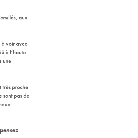
rsillés, aux
n à voir avec
 dû à l’haute
s une
t très proche
ne sont pas de
ucoup
 pensez