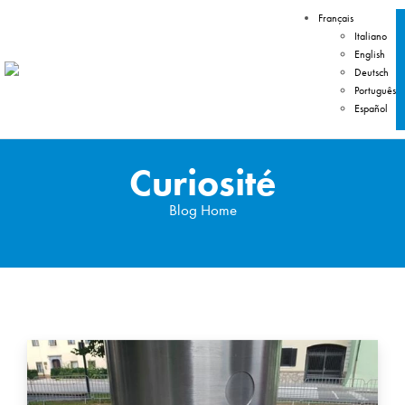
Français
Italiano
English
Deutsch
Português
Español
Curiosité
Blog Home