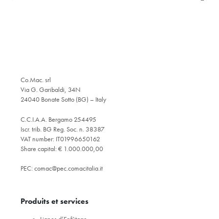
Co.Mac. srl
Via G. Garibaldi, 34N
24040 Bonate Sotto (BG) – Italy
C.C.I.A.A. Bergamo 254495
Iscr. trib. BG Reg. Soc. n. 38387
VAT number: IT01996650162
Share capital: € 1.000.000,00
PEC:
comac@pec.comacitalia.it
Produits et services