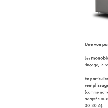
Une vue pa
Les
monoblo
rinçage, le r
En particulie
remplissag
(comme not
adaptée aussi
30-30-6).