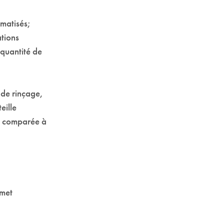
omatisés;
ations
 quantité de
 de rinçage,
eille
st comparée à
rmet