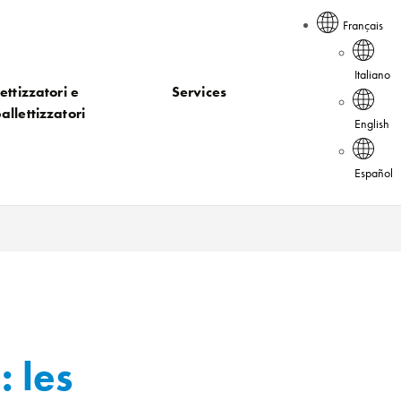
Français
Italiano
ettizzatori e
Services
allettizzatori
English
Español
 les