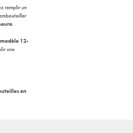
z remplir un
embouteiller
heure
.
e modèle 12-
lir une
uteilles en