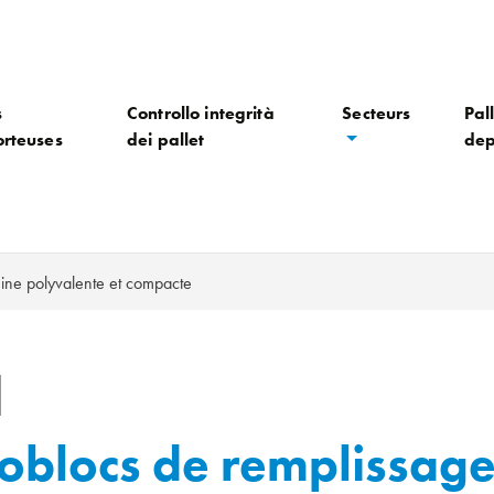
s
Controllo integrità
Secteurs
Pall
orteuses
dei pallet
dep
ine polyvalente et compacte
blocs de remplissage: