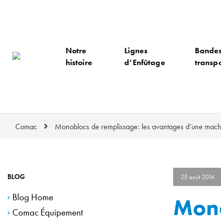
Notre
Lignes
Bande
histoire
d’Enfûtage
transp
Comac
Monoblocs de remplissage: les avantages d’une mach
BLOG
25 août 2014
Blog Home
Mono
Comac Équipement