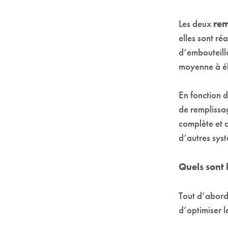
Les deux
rem
elles sont ré
d’embouteilla
moyenne à él
En fonction d
de remplissag
complète et c
d’autres sys
Quels sont
Tout d’abord
d’optimiser l