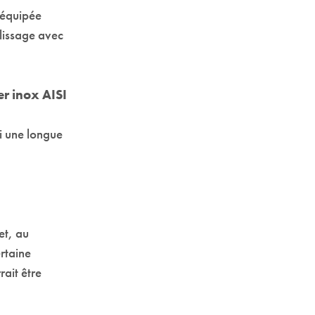
 équipée
lissage avec
er inox AISI
si une longue
et, au
rtaine
rait être