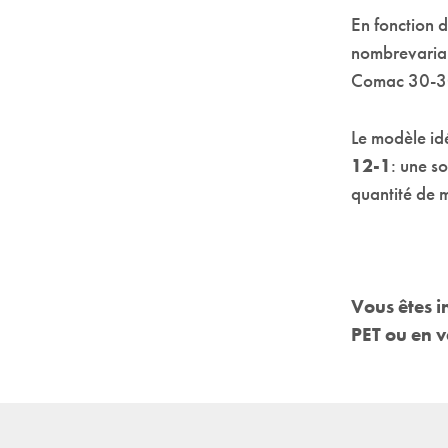
En fonction 
nombrevariab
Comac 30-3
Le modèle id
12-1
: une s
quantité de 
Vous êtes i
PET ou en v