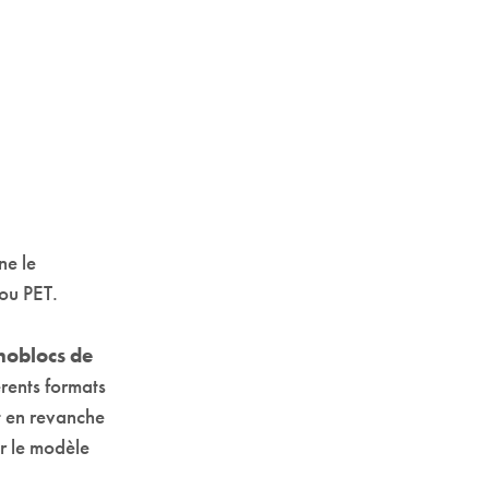
ne le
 ou PET.
oblocs de
érents formats
st en revanche
ir le modèle