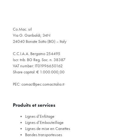
Co.Mac. srl
Via G. Garibaldi, 34N
24040 Bonate Sotto (BG) – Italy
C.C.I.A.A. Bergamo 254495
Iscr. trib. BG Reg. Soc. n. 38387
VAT number: IT01996650162
Share capital: € 1.000.000,00
PEC:
comac@pec.comacitalia.it
Produits et services
Lignes d’Enfûtage
Lignes d’Embouteillage
Lignes de mise en Canettes
Bandes transporteuses