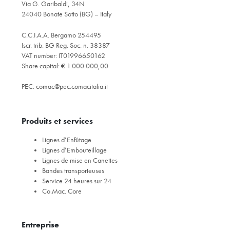
Via G. Garibaldi, 34N
24040 Bonate Sotto (BG) – Italy
C.C.I.A.A. Bergamo 254495
Iscr. trib. BG Reg. Soc. n. 38387
VAT number: IT01996650162
Share capital: € 1.000.000,00
PEC:
comac@pec.comacitalia.it
Produits et services
Lignes d’Enfûtage
Lignes d’Embouteillage
Lignes de mise en Canettes
Bandes transporteuses
Service 24 heures sur 24
Co.Mac. Core
Entreprise