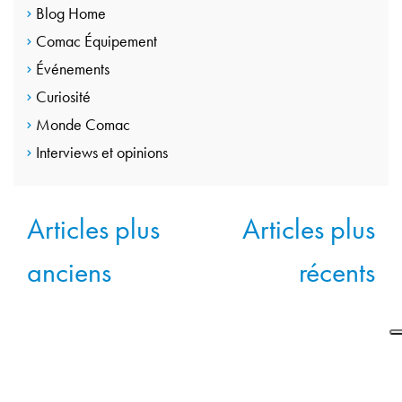
Blog Home
Comac Équipement
Événements
Curiosité
Monde Comac
Interviews et opinions
Navigation
Articles plus
Articles plus
des
anciens
récents
articles
CONTACTEZ-NOUS
Passez à l’étape