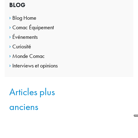
BLOG
Blog Home
Comac Équipement
Événements
Curiosité
Monde Comac
Interviews et opinions
Navigation
Articles plus
des
anciens
articles
CONTACTEZ-NOUS
Passez à