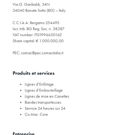
Via G. Garibaldi, 34N
24040 Bonate Sotto (BG) – Italy
C.C.I.A.A. Bergamo 254495
Iscr. trib. BG Reg. Soc. n. 38387
VAT number: IT01996650162
Share capital: € 1.000.000,00
PEC:
comac@pec.comacitalia.it
Produits et services
Lignes d’Enfûtage
Lignes d’Embouteillage
Lignes de mise en Canettes
Bandes transporteuses
Service 24 heures sur 24
Co.Mac. Core
Entreprise