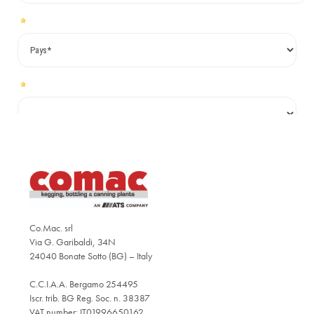
Co.Mac. srl
Via G. Garibaldi, 34N
24040 Bonate Sotto (BG) – Italy
C.C.I.A.A. Bergamo 254495
Iscr. trib. BG Reg. Soc. n. 38387
VAT number: IT01996650162