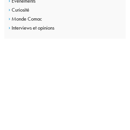
Événements
Curiosité
Monde Comac
Interviews et opinions
CONTACTEZ-NOUS
Passez à l’étape
suivante avec
Co.Mac.