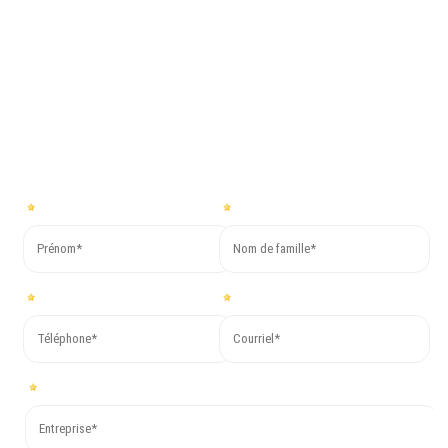
Pour plus d’informations ou pour demander un devis gratuit,
remplissez le formulaire ci-dessous. Nous vous répondrons dans
les plus brefs délais !