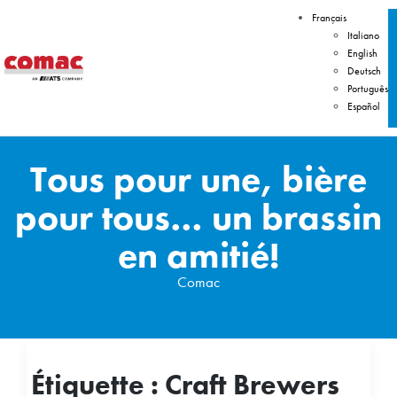
Français
Italiano
English
Deutsch
Português
Español
Tous pour une, bière
pour tous… un brassin
en amitié!
Comac
Étiquette :
Craft Brewers