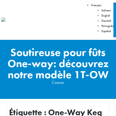
Français
Italiano
English
Deutsch
Português
Español
Soutireuse pour fûts
One-way: découvrez
notre modèle 1T-OW
Comac
Étiquette :
One-Way Keg