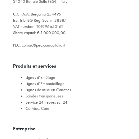
24040 Bonate Sotto (BG) – Italy
C.C.I.A.A. Bergamo 254495
Iscr. trib. BG Reg. Soc. n. 38387
VAT number: IT01996650162
Share capital: € 1.000.000,00
PEC:
comac@pec.comacitalia.it
Produits et services
Lignes d’Enfûtage
Lignes d’Embouteillage
Lignes de mise en Canettes
Bandes transporteuses
Service 24 heures sur 24
Co.Mac. Core
Entreprise