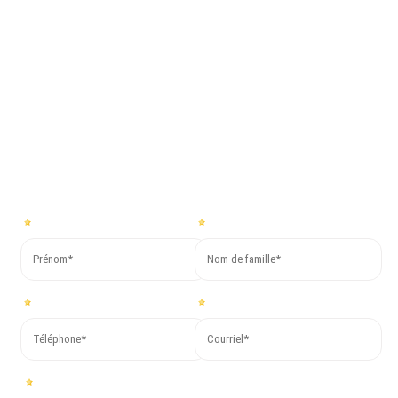
Co.Mac.
Pour plus d’informations ou pour demander un devis gratuit,
remplissez le formulaire ci-dessous. Nous vous répondrons dans
les plus brefs délais !