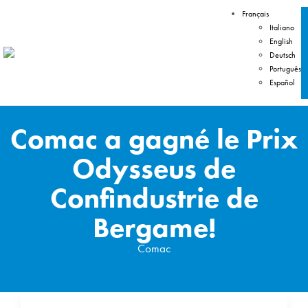
Français
Italiano
English
Deutsch
Português
Español
Comac a gagné le Prix
Odysseus de
Confindustrie de
Bergame!
Comac