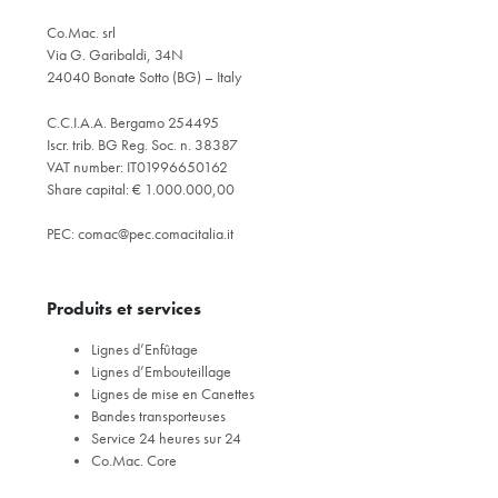
Co.Mac. srl
Via G. Garibaldi, 34N
24040 Bonate Sotto (BG) – Italy
C.C.I.A.A. Bergamo 254495
Iscr. trib. BG Reg. Soc. n. 38387
VAT number: IT01996650162
Share capital: € 1.000.000,00
PEC:
comac@pec.comacitalia.it
Produits et services
Lignes d’Enfûtage
Lignes d’Embouteillage
Lignes de mise en Canettes
Bandes transporteuses
Service 24 heures sur 24
Co.Mac. Core