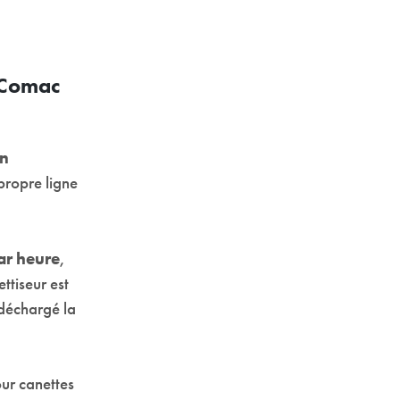
e Comac
en
 propre ligne
ar heure
,
ettiseur est
 déchargé la
ur canettes