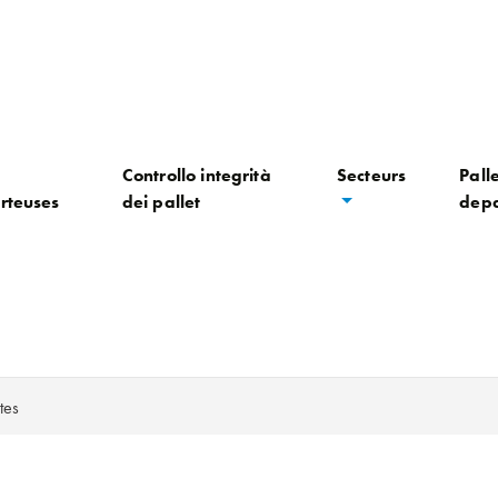
Controllo integrità
Secteurs
Palle
rteuses
dei pallet
depa
tes