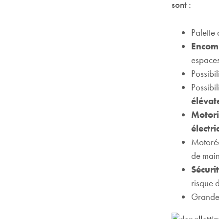
sont :
Palette
Encom
espaces
Possibi
Possibil
élévat
Motori
électri
Motoré
de main
Sécurit
risque 
Grande f