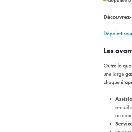
Découvrez-e
Dépalettiseu
Les avan
Outre la qual
une large gam
chaque étape
Assist
e-mail 
au maxi
Servic
La possi