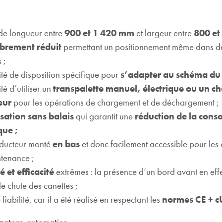
 de longueur entre
900 et 1 420 mm
et largeur entre
800 et
brement réduit
permettant un positionnement même dans de
 ;
lité de disposition spécifique pour
s’adapter au schéma du 
ité d’utiliser un
transpalette manuel, électrique ou un ch
eur
pour les opérations de chargement et de déchargement ;
sation sans balais
qui garantit une
réduction de la con
que ;
ducteur monté
en bas
et donc facilement accessible pour les
tenance ;
é et efficacité
extrêmes : la présence d’un bord avant en effet
de chute des canettes ;
iabilité, car il a été réalisé en respectant les
normes CE + c