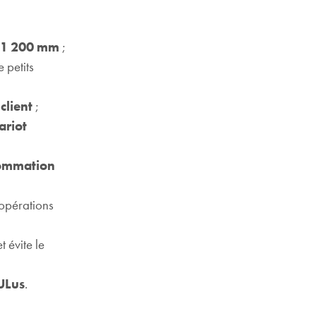
 1 200 mm
;
 petits
client
;
ariot
sommation
 opérations
 évite le
ULus
.