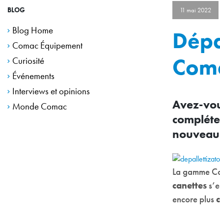
BLOG
11 mai 2022
Blog Home
Dépa
Comac Équipement
Coma
Curiosité
Événements
Interviews et opinions
Avez-vou
Monde Comac
compléte
nouveau 
La gamme C
canettes
s’e
encore plus