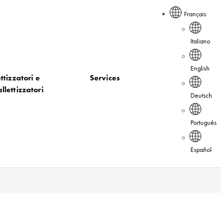
Français
Italiano
English
ttizzatori e
Services
llettizzatori
Deutsch
Português
Español