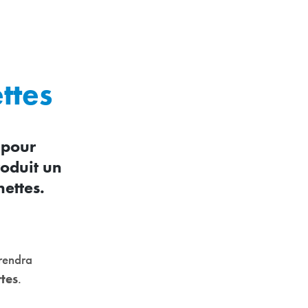
ttes
 pour
roduit un
ettes.
 rendra
ttes
.