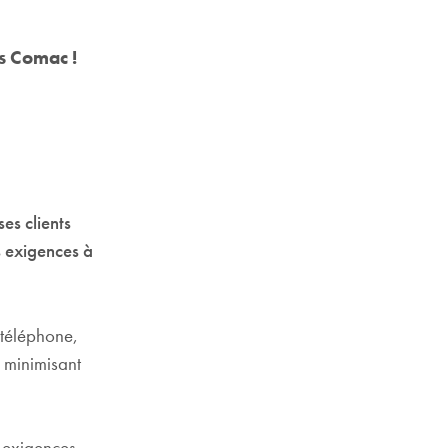
s Comac !
es clients
s exigences à
 téléphone,
 minimisant
s exigences