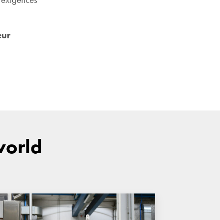
eur
world