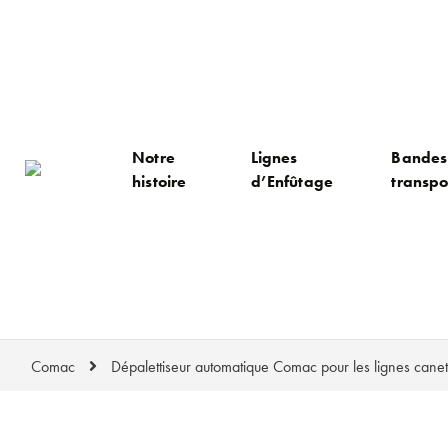
Notre
Lignes
Bandes
histoire
d’Enfûtage
transpo
Comac
Dépalettiseur automatique Comac pour les lignes canet