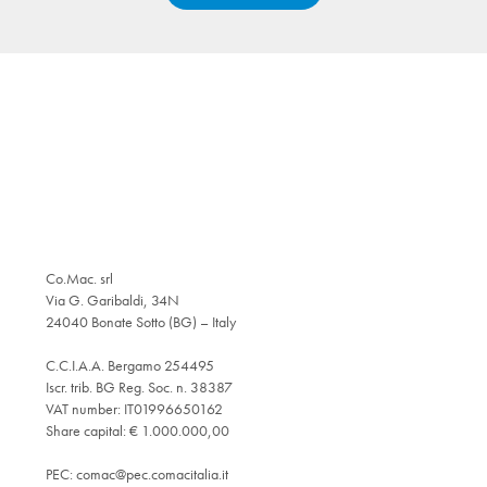
Co.Mac. srl
Via G. Garibaldi, 34N
24040 Bonate Sotto (BG) – Italy
C.C.I.A.A. Bergamo 254495
Iscr. trib. BG Reg. Soc. n. 38387
VAT number: IT01996650162
Share capital: € 1.000.000,00
PEC:
comac@pec.comacitalia.it