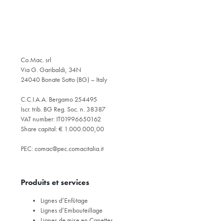
Co.Mac. srl
Via G. Garibaldi, 34N
24040 Bonate Sotto (BG) – Italy
C.C.I.A.A. Bergamo 254495
Iscr. trib. BG Reg. Soc. n. 38387
VAT number: IT01996650162
Share capital: € 1.000.000,00
PEC:
comac@pec.comacitalia.it
Produits et services
Lignes d’Enfûtage
Lignes d’Embouteillage
Lignes de mise en Canettes