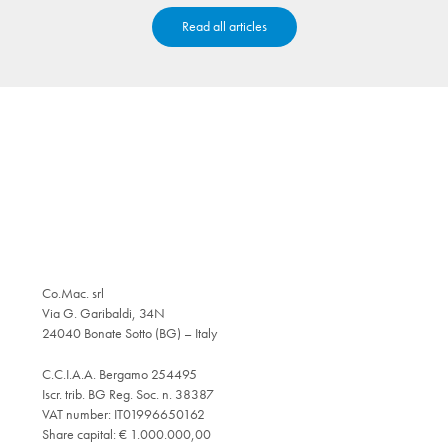
Read all articles
Co.Mac. srl
Via G. Garibaldi, 34N
24040 Bonate Sotto (BG) – Italy
C.C.I.A.A. Bergamo 254495
Iscr. trib. BG Reg. Soc. n. 38387
VAT number: IT01996650162
Share capital: € 1.000.000,00