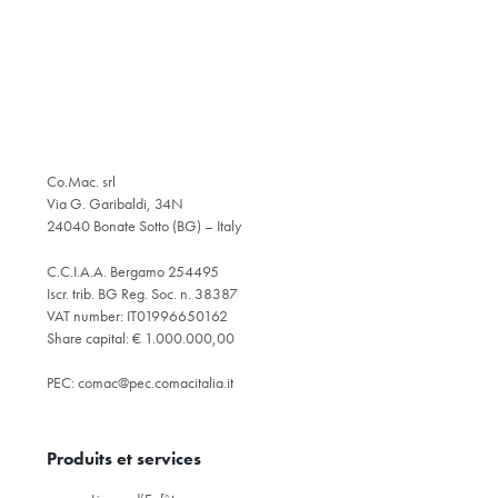
Co.Mac. srl
Via G. Garibaldi, 34N
24040 Bonate Sotto (BG) – Italy
C.C.I.A.A. Bergamo 254495
Iscr. trib. BG Reg. Soc. n. 38387
VAT number: IT01996650162
Share capital: € 1.000.000,00
PEC:
comac@pec.comacitalia.it
Produits et services