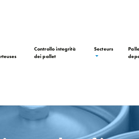
Controllo integrità
Secteurs
Palle
rteuses
dei pallet
depa