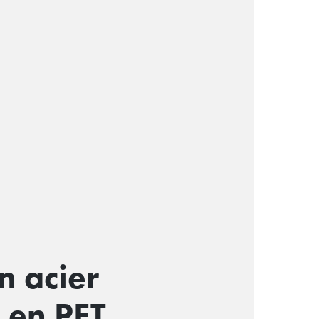
n acier
 en PET