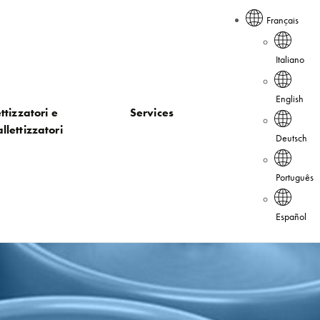
Français
Italiano
English
ttizzatori e
Services
llettizzatori
Deutsch
Português
Español