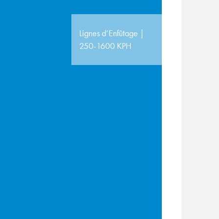
Lignes d’Enfûtage |
250-1600 KPH