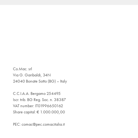
Co.Mac. srl
Via G. Garibaldi, 34N
24040 Bonate Sotto (BG) – Italy
C.C.I.A.A. Bergamo 254495
Iscr. trib. BG Reg. Soc. n. 38387
VAT number: IT01996650162
Share capital: € 1.000.000,00
PEC:
comac@pec.comacitalia.it