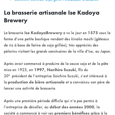
La brasserie artisanale Ise Kadoya
Brewery
La brasserie
Ise Kadoya
Brewery
a vu le jour en
1575
sous la
forme d’une petite boutique vendant des
kinako mochi
(gâteaux
de riz à base de farine de soja grillée), très appréciés des
pèlerins visitant les grands sanctuaires de la ville d’Ise, au Japon.
Après avoir commencé à produire de la sauce soja et de la pâte
miso en 1923, en
1997, Narihiro Suzuki
, fils du
e
20
président de l’entreprise Soichiro Suzuki, s’est intéressé à
la
production de bière artisanale
et a convaincu son père de
lancer une activité de brasserie.
Après une première période difficile qui n’a pas permis à
l’entreprise de décoller, au
début des années 2000
, la
société a commencé à voir ses
premiers bénéfices
grâce à la